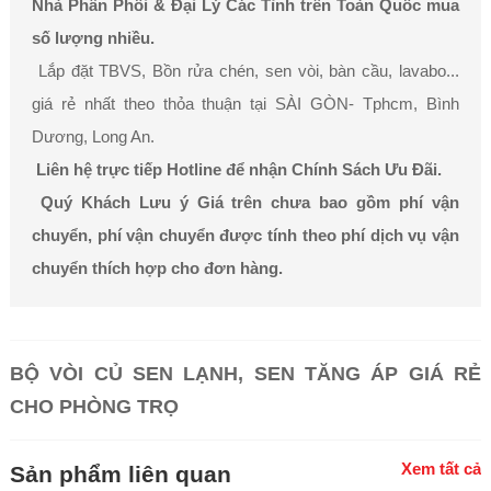
Nhà Phân Phối & Đại Lý Các Tỉnh trên Toàn Quốc mua
số lượng nhiều.
Lắp đặt TBVS, Bồn rửa chén, sen vòi, bàn cầu, lavabo...
giá rẻ nhất theo thỏa thuận tại SÀI GÒN- Tphcm, Bình
Dương, Long An.
Liên hệ trực tiếp Hotline để nhận Chính Sách Ưu Đãi.
Quý Khách Lưu ý Giá trên chưa bao gồm phí vận
chuyển, phí vận chuyển được tính theo phí dịch vụ vận
chuyển thích hợp cho đơn hàng.
BỘ VÒI CỦ SEN LẠNH, SEN TĂNG ÁP GIÁ RẺ
CHO PHÒNG TRỌ
Xem tất cả
Sản phẩm liên quan