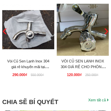
‹
›
Vòi Củ Sen Lạnh Inox 304
VÒI CỦ SEN LẠNH INOX
giá rẻ khuyến mãi tại
304 GIÁ RẺ CHO PHÒNG
Tp.hcm. Bảo hành 5 Năm
TRỌ TẠI TPHCM 120K
290.000₫
120.000₫
550.000₫
250.000₫
Xem tất cả
CHIA SẼ BÍ QUYẾT