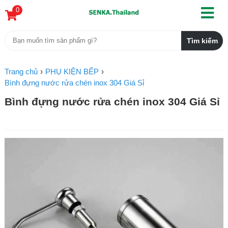
0
Trang chủ
PHỤ KIỆN BẾP
Bình đựng nước rửa chén inox 304 Giá Sỉ
Bình đựng nước rửa chén inox 304 Giá Sỉ