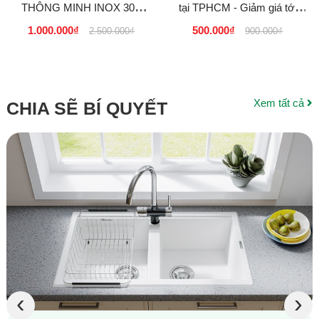
THÔNG MINH INOX 304
tại TPHCM - Giảm giá tới
LẮP CHO CHẬU 2 HỘC
50%
1.000.000₫
500.000₫
2.500.000₫
900.000₫
Xem tất cả
CHIA SẼ BÍ QUYẾT
‹
›