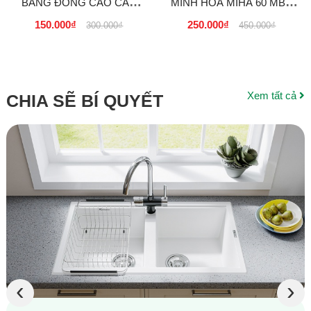
BẰNG ĐỒNG CAO CẤP
MINH HOÀ MIHA 60 MBV
PHI FI 21, 27, 34 GIÁ SỈ TẠI
GIÁ SỈ
150.000₫
250.000₫
300.000₫
450.000₫
TPHCM
Xem tất cả
CHIA SẼ BÍ QUYẾT
‹
›