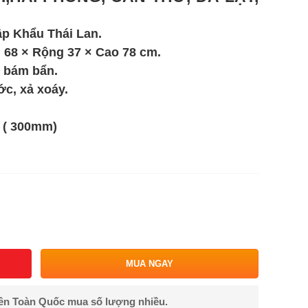
ập Khẩu Thái Lan.
i 68 × Rộng 37 × Cao 78 cm.
 bám bẩn.
ớc, xả xoáy.
m ( 300mm)
MUA NGAY
rên Toàn Quốc mua số lượng nhiều.