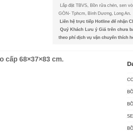
Lắp đặt TBVS, Bồn rửa chén, sen vòi, 
GÒN- Tphcm, Bình Dương, Long An.
Liên hệ trực tiếp Hotline để nhận 
Quý Khách Lưu ý Giá trên chưa b
theo phí dịch vụ vận chuyển thích 
o cấp 68×37×83 cm.
D
C
BỒ
BỒ
SE
BỒ