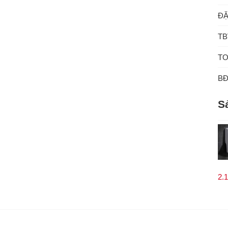
ĐẶ
TB
TO
B
S
2.