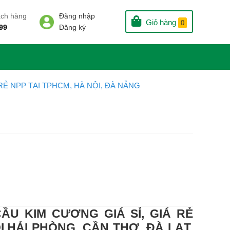
ách hàng
Đăng nhập
Giỏ hàng
0
99
Đăng ký
RẺ NPP TẠI TPHCM, HÀ NỘI, ĐÀ NẴNG
ẦU KIM CƯƠNG GIÁ SỈ, GIÁ RẺ
I,HẢI PHÒNG, CẦN THƠ, ĐÀ LẠT,