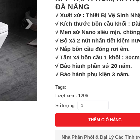
ĐÀ NẴNG
√ Xuất xứ : Thiết Bị Vệ Sinh Nh
√ Kích thước bồn cầu khối : Dà
√ Men sứ Nano siêu mịn, chống
√ Bộ xả 2 nút nhấn tiết kiệm nư
√ Nắp bồn cầu đóng rơi êm.
√ Tâm xả bồn cầu 1 khối : 30c
√ Bảo hành phần sứ 20 năm.
√ Bảo hành phụ kiện 3 năm.
Tags:
Lượt xem: 1206
Số lượng
THÊM GIỎ HÀNG
Nhà Phân Phối & Đại Lý Các Tỉnh t