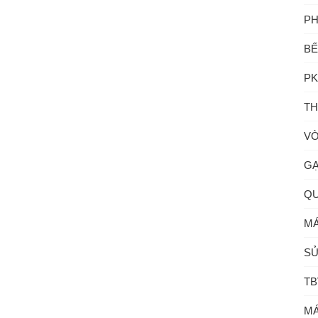
PH
BẾ
PK
TH
VÒ
GẠ
QU
MÁ
SỬ
TB
MÁ