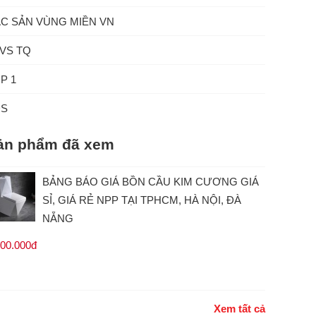
C SẢN VÙNG MIỀN VN
VS TQ
P 1
ĐS
ản phẩm đã xem
BẢNG BÁO GIÁ BỒN CẦU KIM CƯƠNG GIÁ
SỈ, GIÁ RẺ NPP TẠI TPHCM, HÀ NỘI, ĐÀ
NẴNG
100.000đ
Xem tất cả