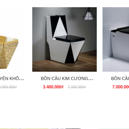
YÊN KHỐI
BỒN CẦU KIM CƯƠNG
BỒN CẦ
 DÁT Vàng
TRẮNG ĐEN GIÁ RẺ
TRẮNG
3.400.000₫
7.000.00
0.000.000₫
7.000.000₫
 GIÁ SỈ tại
TPHCM, HÀ NỘI
TPHC
m