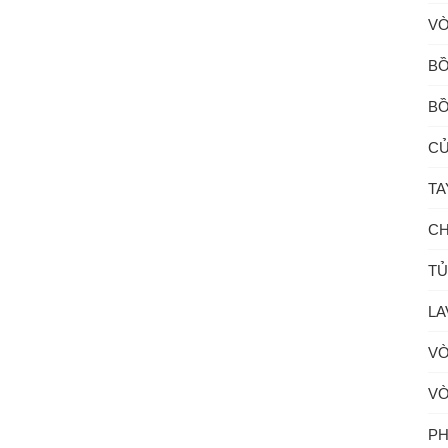
VÒ
BỒ
BỒ
CỦ
TA
CH
TỦ
LA
VÒ
VÒ
PH