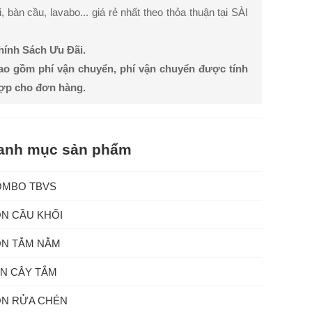
bàn cầu, lavabo... giá rẻ nhất theo thỏa thuận tại SÀI
Chính Sách Ưu Đãi.
ao gồm phí vận chuyển, phí vận chuyển được tính
hợp cho đơn hàng.
anh mục sản phẩm
OMBO TBVS
N CẦU KHỐI
N TẮM NẰM
N CÂY TẮM
N RỬA CHÉN