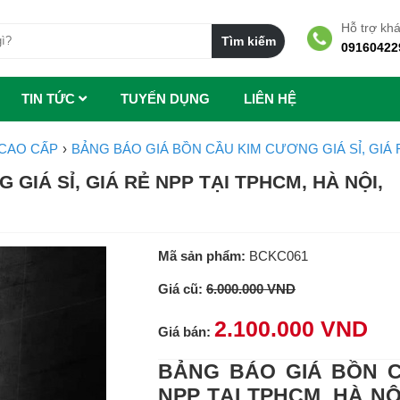
Hỗ trợ kh
09160422
TIN TỨC
TUYẾN DỤNG
LIÊN HỆ
CAO CẤP
BẢNG BÁO GIÁ BỒN CẦU KIM CƯƠNG GIÁ SỈ, GIÁ 
GIÁ SỈ, GIÁ RẺ NPP TẠI TPHCM, HÀ NỘI,
Mã sản phẩm:
BCKC061
Giá cũ:
6.000.000 VND
2.100.000 VND
Giá bán:
BẢNG BÁO GIÁ BỒN C
NPP TẠI TPHCM, HÀ NỘ