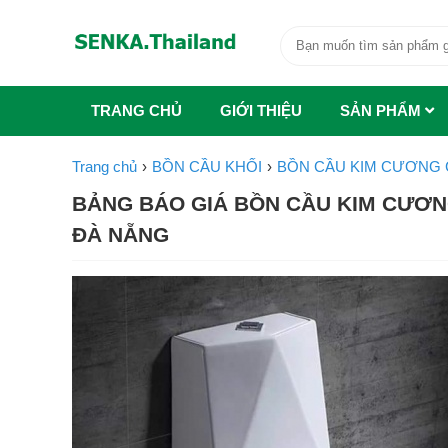
TRANG CHỦ
GIỚI THIỆU
SẢN PHẨM
Trang chủ
BỒN CẦU KHỐI
BỒN CẦU KIM CƯƠNG 
BẢNG BÁO GIÁ BỒN CẦU KIM CƯƠNG 
ĐÀ NẴNG