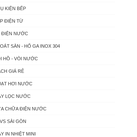
Ụ KIỆN BẾP
P ĐIỆN TỪ
 ĐIỆN NƯỚC
OÁT SÀN - HỐ GA INOX 304
I HỒ - VÒI NƯỚC
CH GIÁ RẺ
ẠT HƠI NƯỚC
Y LỌC NƯỚC
A CHỮA ĐIỆN NƯỚC
VS SÀI GÒN
Y IN NHIỆT MINI