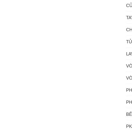
CỦ
TA
CH
TỦ
LA
VÒ
VÒ
PH
PH
BẾ
PK