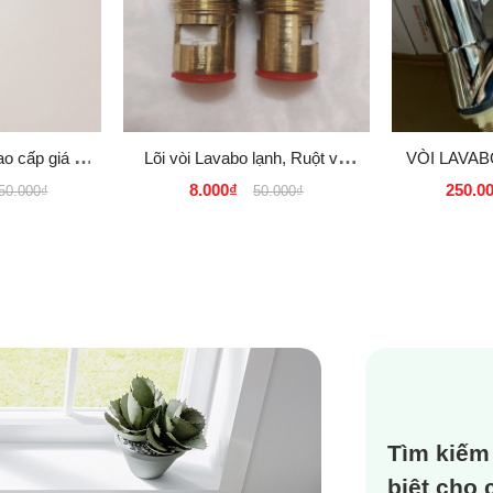
o cấp giá rẻ
Lõi vòi Lavabo lạnh, Ruột vòi
VÒI LAVAB
hcm - Hà Nội
hồ, vòi nước máy giặt chân
MẪU INAX
8.000₫
250.0
50.000₫
50.000₫
ng
thấp, chân cao
Tìm kiếm
biệt cho