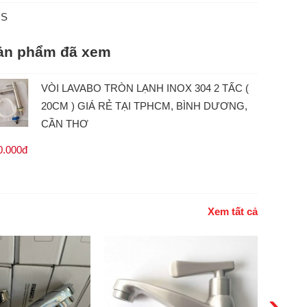
ĐS
ản phẩm đã xem
VÒI LAVABO TRÒN LẠNH INOX 304 2 TẤC (
20CM ) GIÁ RẺ TẠI TPHCM, BÌNH DƯƠNG,
CẦN THƠ
0.000đ
Xem tất cả
›