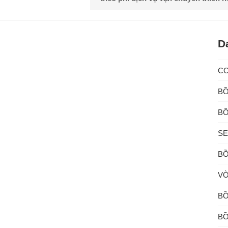
D
C
BỒ
BỒ
SE
BỒ
VÒ
BỒ
BỒ