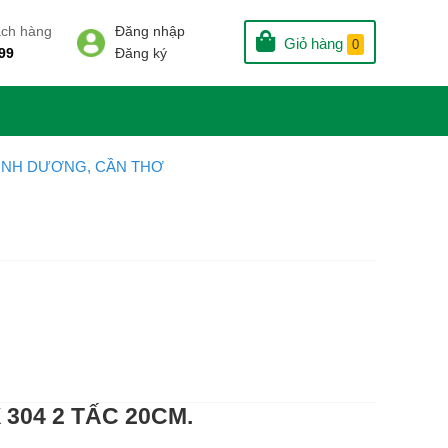
ách hàng
Đăng nhập
Giỏ hàng
0
99
Đăng ký
 BÌNH DƯƠNG, CẦN THƠ
304 2 TẤC 20CM.