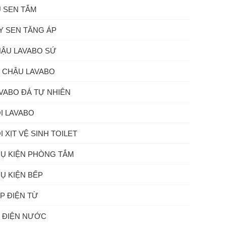
 SEN TẮM
Y SEN TĂNG ÁP
ẬU LAVABO SỨ
 CHẬU LAVABO
VABO ĐÁ TỰ NHIÊN
I LAVABO
I XỊT VỆ SINH TOILET
Ụ KIỆN PHÒNG TẮM
Ụ KIỆN BẾP
P ĐIỆN TỪ
 ĐIỆN NƯỚC