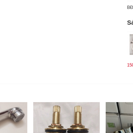
B
S
15