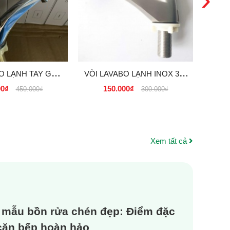
O LẠNH TAY GẠT
VÒI LAVABO LẠNH INOX 304
VÒI 
 GIÁ, SỈ RẺ TẠI
CAO CẤP GIÁ RẺ, GIÁ SỈ TẠI
RẺ T
00₫
150.000₫
9
450.000₫
300.000₫
TPHCM
TPHCM
NẴ
Xem tất cả
 mẫu bồn rửa chén đẹp: Điểm đặc
 căn bếp hoàn hảo