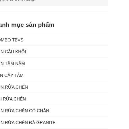
anh mục sản phẩm
OMBO TBVS
N CẦU KHỐI
N TẮM NẰM
N CÂY TẮM
N RỬA CHÉN
I RỬA CHÉN
N RỬA CHÉN CÓ CHÂN
N RỬA CHÉN ĐÁ GRANITE