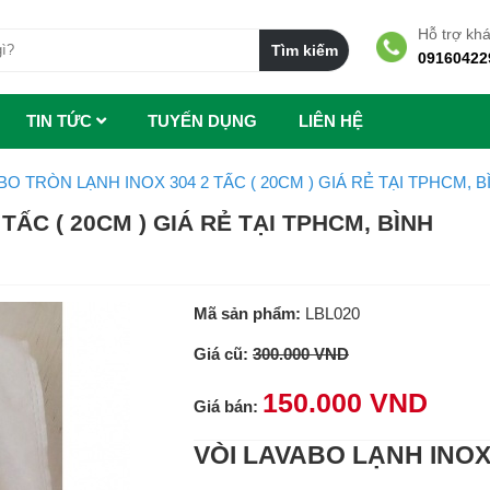
Hỗ trợ kh
09160422
TIN TỨC
TUYẾN DỤNG
LIÊN HỆ
BO TRÒN LẠNH INOX 304 2 TẤC ( 20CM ) GIÁ RẺ TẠI TPHCM,
TẤC ( 20CM ) GIÁ RẺ TẠI TPHCM, BÌNH
Mã sản phẩm:
LBL020
Giá cũ:
300.000 VND
150.000 VND
Giá bán:
VÒI LAVABO LẠNH INOX 