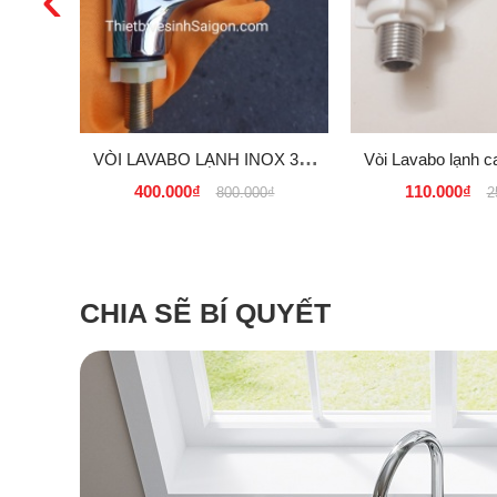
VÒI LAVABO LẠNH INOX 304
Vòi Lavabo lạnh ca
CAO CẤP GIÁ SỈ, RẺ TẠI
khuyến mãi tại Tp
400.000₫
110.000₫
800.000₫
2
TPHCM
- Đà Nẵ
CHIA SẼ BÍ QUYẾT