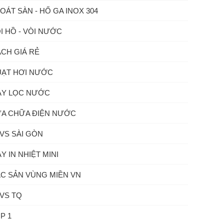
OÁT SÀN - HỐ GA INOX 304
I HỒ - VÒI NƯỚC
CH GIÁ RẺ
ẠT HƠI NƯỚC
Y LỌC NƯỚC
A CHỮA ĐIỆN NƯỚC
VS SÀI GÒN
Y IN NHIỆT MINI
C SẢN VÙNG MIỀN VN
VS TQ
P 1