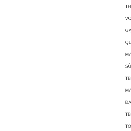
TH
VÒ
GẠ
QU
MÁ
SỬ
TB
MÁ
ĐẶ
TB
TO