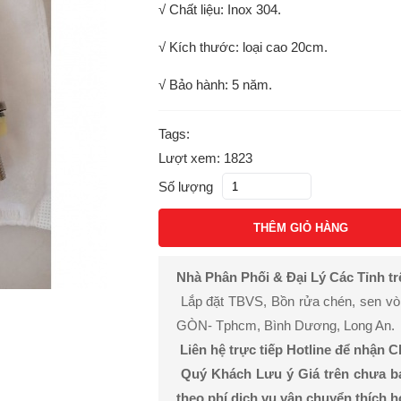
√ Chất liệu: Inox 304.
√ Kích thước: loại cao 20cm.
√ Bảo hành: 5 năm.
Tags:
Lượt xem: 1823
Số lượng
THÊM GIỎ HÀNG
Nhà Phân Phối & Đại Lý Các Tỉnh t
Lắp đặt TBVS, Bồn rửa chén, sen vòi, 
GÒN- Tphcm, Bình Dương, Long An.
Liên hệ trực tiếp Hotline để nhận 
Quý Khách Lưu ý Giá trên chưa b
theo phí dịch vụ vận chuyển thích 