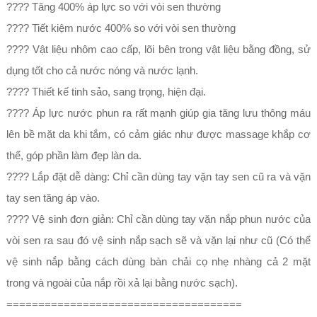
???? Tăng 400% áp lực so với vòi sen thường
???? Tiết kiệm nước 400% so với vòi sen thường
???? Vật liệu nhôm cao cấp, lõi bên trong vật liệu bằng đồng, sử
dụng tốt cho cả nước nóng và nước lạnh.
???? Thiết kế tinh sảo, sang trọng, hiện đại.
???? Áp lực nước phun ra rất mạnh giúp gia tăng lưu thông máu
lên bề mặt da khi tắm, có cảm giác như được massage khắp cơ
thể, góp phần làm đẹp làn da.
???? Lắp đặt dễ dàng: Chỉ cần dùng tay vặn tay sen cũ ra và vặn
tay sen tăng áp vào.
???? Vệ sinh đơn giản: Chỉ cần dùng tay vặn nắp phun nước của
vòi sen ra sau đó vệ sinh nắp sạch sẽ và vặn lại như cũ (Có thể
vệ sinh nắp bằng cách dùng bàn chải cọ nhẹ nhàng cả 2 mặt
trong và ngoài của nắp rồi xả lại bằng nước sạch).
=====================================