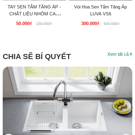
TAY SEN TẮM TĂNG ÁP -
Vòi Hoa Sen Tắm Tăng Áp
CHẤT LIỆU NHÔM CAO
LUVA VS6
CẤP SENKA THAILAND
50.000₫
300.000₫
130.000₫
600.000₫
Xem tất cả
CHIA SẼ BÍ QUYẾT