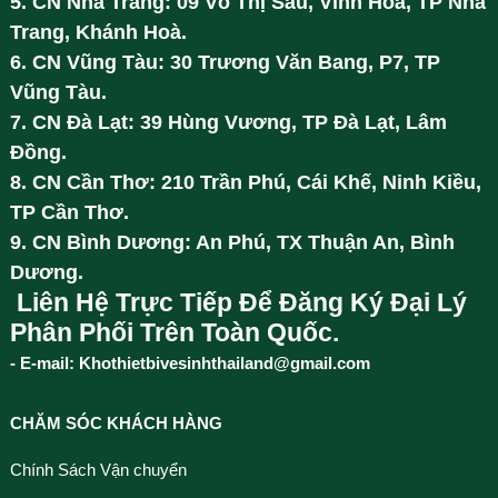
5. CN Nha Trang: 09 Võ Thị Sáu, Vĩnh Hoà, TP Nha
Trang, Khánh Hoà.
6. CN Vũng Tàu: 30 Trương Văn Bang, P7, TP
Vũng Tàu.
7. CN Đà Lạt: 39 Hùng Vương, TP Đà Lạt, Lâm
Đồng.
8. CN Cần Thơ: 210 Trần Phú, Cái Khế, Ninh Kiều,
TP Cần Thơ.
9. CN Bình Dương: An Phú, TX Thuận An, Bình
Dương.
Liên Hệ Trực Tiếp Để Đăng Ký Đại Lý
Phân Phối Trên Toàn Quốc.
- E-mail: Khothietbivesinhthailand@gmail.com
CHĂM SÓC KHÁCH HÀNG
Chính Sách Vận chuyển