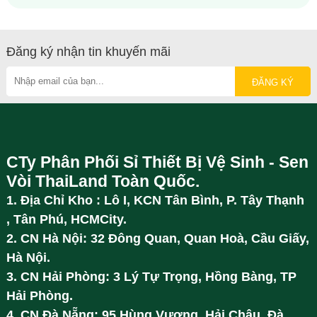
Đăng ký nhận tin khuyến mãi
CTy Phân Phối Sỉ Thiết Bị Vệ Sinh - Sen
Vòi ThaiLand Toàn Quốc.
1. Địa Chỉ Kho : Lô I, KCN Tân Bình, P. Tây Thạnh
, Tân Phú, HCMCity.
2. CN Hà Nội: 32 Đông Quan, Quan Hoà, Cầu Giấy,
Hà Nội.
3. CN Hải Phòng: 3 Lý Tự Trọng, Hồng Bàng, TP
Hải Phòng.
4. CN Đà Nẵng: 95 Hùng Vương, Hải Châu, Đà