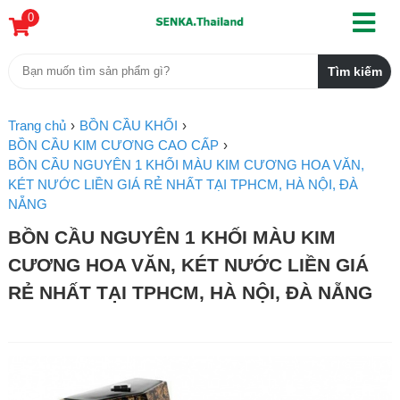
0
Trang chủ
BỒN CẦU KHỐI
BỒN CẦU KIM CƯƠNG CAO CẤP
BỒN CẦU NGUYÊN 1 KHỐI MÀU KIM CƯƠNG HOA VĂN,
KÉT NƯỚC LIỀN GIÁ RẺ NHẤT TẠI TPHCM, HÀ NỘI, ĐÀ
NẴNG
BỒN CẦU NGUYÊN 1 KHỐI MÀU KIM
CƯƠNG HOA VĂN, KÉT NƯỚC LIỀN GIÁ
RẺ NHẤT TẠI TPHCM, HÀ NỘI, ĐÀ NẴNG