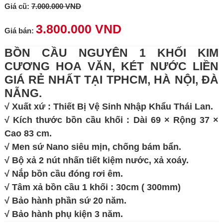
Giá cũ:
7.000.000 VND
3.800.000 VND
Giá bán:
BỒN CẦU NGUYÊN 1 KHỐI KIM
CƯƠNG HOA VĂN, KÉT NƯỚC LIỀN
GIÁ RẺ NHẤT TẠI TPHCM, HÀ NỘI, ĐÀ
NẴNG.
√ Xuất xứ : Thiết Bị Vệ Sinh Nhập Khẩu Thái Lan.
√ Kích thước bồn cầu khối : Dài 69 × Rộng 37 ×
Cao 83 cm.
√ Men sứ Nano siêu mịn, chống bám bẩn.
√ Bộ xả 2 nút nhấn tiết kiệm nước, xả xoáy.
√ Nắp bồn cầu đóng rơi êm.
√ Tâm xả bồn cầu 1 khối : 30cm ( 300mm)
√ Bảo hành phần sứ 20 năm.
√ Bảo hành phụ kiện 3 năm.