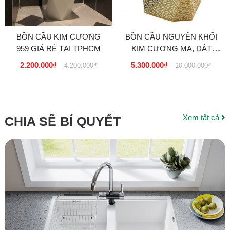
BỒN CẦU KIM CƯƠNG
BỒN CẦU NGUYÊN KHỐI
959 GIÁ RẺ TẠI TPHCM
KIM CƯƠNG MẠ, DÁT
Vàng Cao Cấp GIÁ RẺ, GIÁ
2.200.000₫
5.300.000₫
4.200.000₫
10.000.000₫
SỈ tại Tphcm
Xem tất cả
CHIA SẼ BÍ QUYẾT